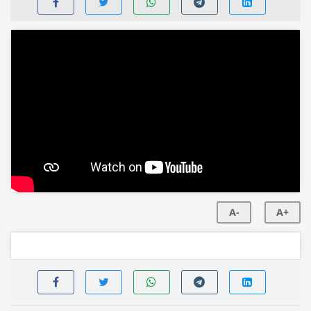
A-
A+