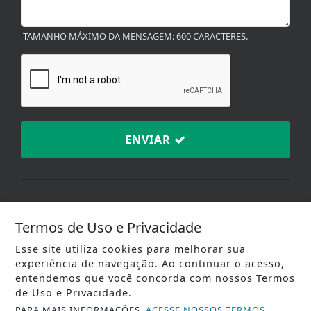
TAMANHO MÁXIMO DA MENSAGEM: 600 CARACTERES.
ENVIAR
Termos de Uso e Privacidade
TERMOS DE USO E
PRIVACIDADE
Esse site utiliza cookies para melhorar sua
experiência de navegação. Ao continuar o acesso,
entendemos que você concorda com nossos Termos
Plataforma:
de Uso e Privacidade.
PARA MAIS INFORMAÇÕES,
ACESSE NOSSOS TERMOS