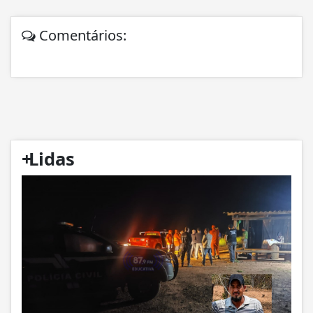
Comentários:
+
Lidas