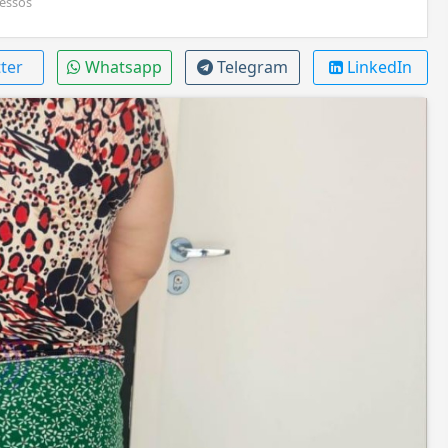
essos
ter
Whatsapp
Telegram
LinkedIn