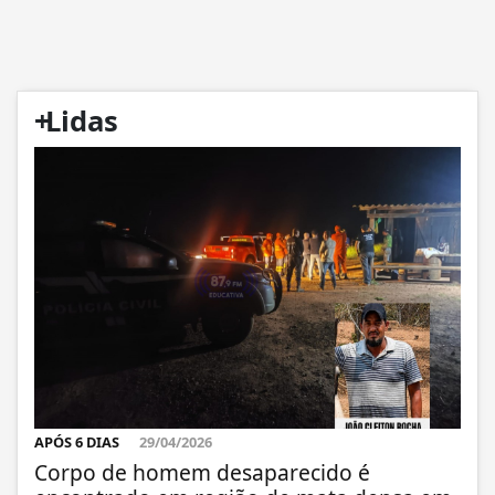
+
Lidas
APÓS 6 DIAS
29/04/2026
Corpo de homem desaparecido é