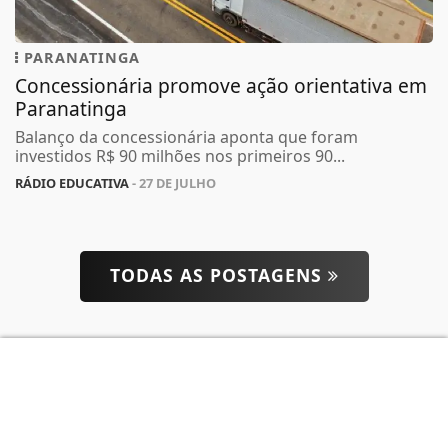
PARANATINGA
Concessionária promove ação orientativa em
Paranatinga
Termos de Uso e Privacidade
Balanço da concessionária aponta que foram
investidos R$ 90 milhões nos primeiros 90...
Esse site utiliza cookies para melhorar sua
experiência de navegação. Ao continuar o acesso,
RÁDIO EDUCATIVA
- 27 DE JULHO
entendemos que você concorda com nossos Termos
de Uso e Privacidade.
PARA MAIS INFORMAÇÕES,
ACESSE NOSSOS TERMOS
CLICANDO AQUI
TODAS AS POSTAGENS
PROSSEGUIR
ACOMPANHE
RÁDIO EDUCATIVA 87,9 FM
NAS REDES SOCIAIS