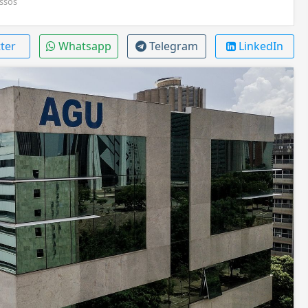
ssos
ter
Whatsapp
Telegram
LinkedIn