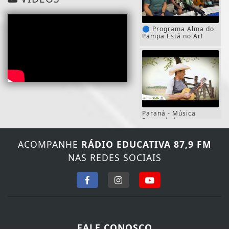
🔵 Programa Alma do
Pampa Está no Ar!
Paraná - Música
Paranabala
(Composição Própria)
ACOMPANHE
RÁDIO EDUCATIVA 87,9 FM
NAS REDES SOCIAIS
Matheus da Viola e
Guiratinga - Rei dos
Canoeiros
FALE CONOSCO