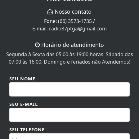
Nosso contato
Fone:
(66) 3573-1735
/
E-mail:
radio87ptga@gmail.com
Paraiso e Mariozan -
Horário de atendimento
Sistema Bruto
Segunda à Sexta das 05:00 às 19:00 horas. Sábado das
07:00 às 16:00, Domingo e feriados não Atendemos!
SEU NOME
Rafael Carlos - Pout
Pourri de Bugio
SEU E-MAIL
SEU TELEFONE