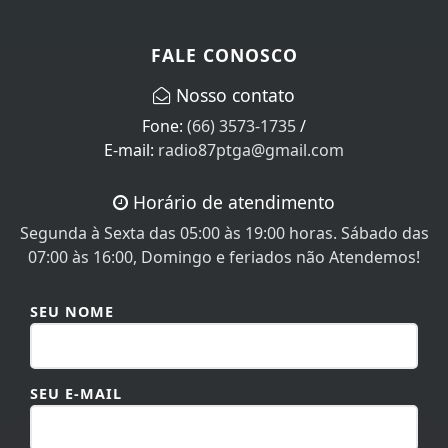
FALE CONOSCO
Nosso contato
Fone:
(66) 3573-1735
/
E-mail:
radio87ptga@gmail.com
Horário de atendimento
Segunda à Sexta das 05:00 às 19:00 horas. Sábado das
Termos de Uso e Privacidade
07:00 às 16:00, Domingo e feriados não Atendemos!
Esse site utiliza cookies para melhorar sua
experiência de navegação. Ao continuar o acesso,
SEU NOME
entendemos que você concorda com nossos Termos
de Uso e Privacidade.
PARA MAIS INFORMAÇÕES,
ACESSE NOSSOS TERMOS
CLICANDO AQUI
SEU E-MAIL
PROSSEGUIR