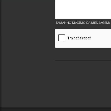
TAMANHO MÁXIMO DA MENSAGEM: 6
Termos de Uso e Privacidade
Esse site utiliza cookies para melhorar sua
concorda com nossos Termos de Uso e Priva